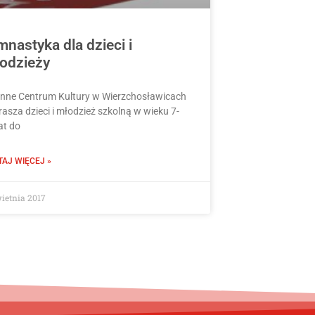
mnastyka dla dzieci i
odzieży
nne Centrum Kultury w Wierzchosławicach
rasza dzieci i młodzież szkolną w wieku 7-
at do
TAJ WIĘCEJ »
ietnia 2017