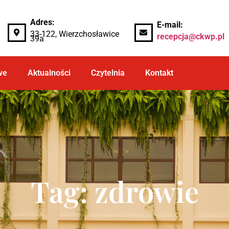
Adres:
E-mail:
33-122, Wierzchosławice
recepcja@ckwp.pl
39a
we
Aktualności
Czytelnia
Kontakt
Tag: zdrowie