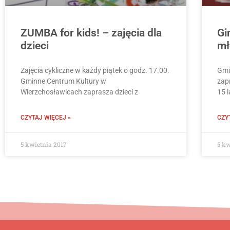
ZUMBA for kids! – zajęcia dla
Gi
dzieci
mł
Zajęcia cykliczne w każdy piątek o godz. 17.00.
Gmi
Gminne Centrum Kultury w
zap
Wierzchosławicach zaprasza dzieci z
15 l
CZYTAJ WIĘCEJ »
CZY
5 kwietnia 2017
5 kw