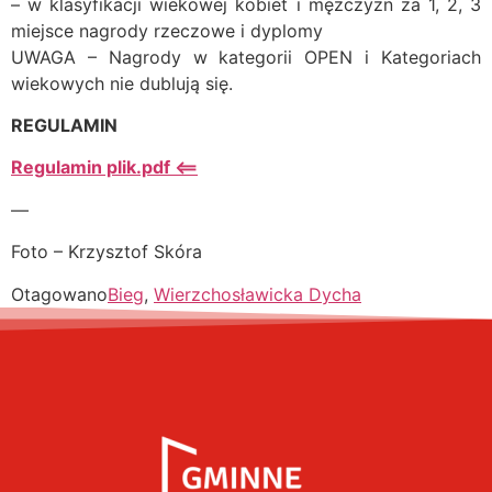
– w klasyfikacji wiekowej kobiet i mężczyzn za 1, 2, 3
miejsce nagrody rzeczowe i dyplomy
UWAGA – Nagrody w kategorii OPEN i Kategoriach
wiekowych nie dublują się.
REGULAMIN
Regulamin plik.pdf <==
—
Foto – Krzysztof Skóra
Otagowano
Bieg
,
Wierzchosławicka Dycha