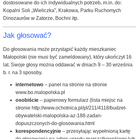
dostosowane do ich indywidualnych potrzeb, m.in. do:
Kopalni Soli „Wieliczka”, Krakowa, Parku Ruchomych
Dinozaurów w Zatorze, Bochni itp.
Jak głosować?
Do głosowania może przystąpić każdy mieszkaniec
Małopolski (nie musi być zameldowany), który ukończył 16
lat. Swoje głosy można oddawać w dniach 9 – 30 września
b. r. na 3 sposoby.
internetowo
– panel na stronie na stronie
www.bo.malopolska.pl
osobiście
– papierowy formularz (lista miejsc na
stronie http://www.ochotnica.pl/pl/211/4118/budzet-
obywatelski-malopolska-az-188-zadan-
dopuszczonych-do-glosowania.html
korespondencyjnie
– przesyłając wypełnioną kartę
do głosowania na adres urzędu marszałkowskiego lub