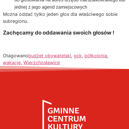
jednej z jego agend zamiejscowych
Można oddać tylko jeden głos dla właściwego sobie
subregionu.
Zachęcamy do oddawania swoich głosów !
Otagowano
budżet obywatelski
,
gck
,
półkolonia
,
wakacje
,
Wierzchosławice