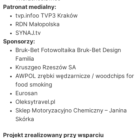
Patronat medialny:
tvp.info
o
TVP3 Kraków
RDN Małopolska
SYNAJ.tv
Sponsorzy:
Bruk-Bet Fotowoltaika
Bruk-Bet Design
Familia
Kruszgeo Rzeszów SA
AWPOL zrębki wędzarnicze / woodchips for
food smoking
Eurosan
Oleksytravel.pl
Sklep Motoryzacyjno Chemiczny – Janina
Skórka
Projekt zrealizowany przy wsparciu