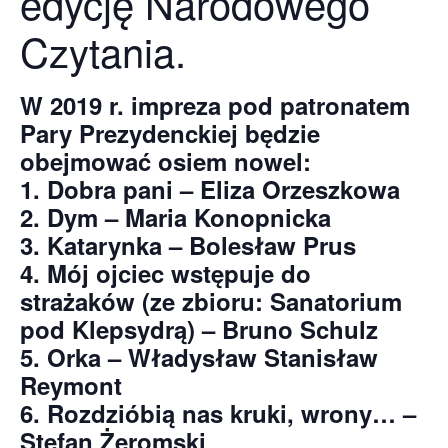
edycję Narodowego
Czytania.
W 2019 r. impreza pod patronatem
Pary Prezydenckiej będzie
obejmować osiem nowel:
1. Dobra pani – Eliza Orzeszkowa
2. Dym – Maria Konopnicka
3. Katarynka – Bolesław Prus
4. Mój ojciec wstępuje do
strażaków (ze zbioru: Sanatorium
pod Klepsydrą) – Bruno Schulz
5. Orka – Władysław Stanisław
Reymont
6. Rozdzióbią nas kruki, wrony… –
Stefan Żeromski